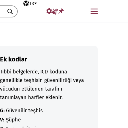
Seçili dil
TR
Menü
Ara
Ek kodlar
Tıbbi belgelerde, ICD koduna
genellikle teşhisin güvenilirliği veya
vücudun etkilenen tarafını
tanımlayan harfler eklenir.
G:
Güvenilir teşhis
V:
Şüphe