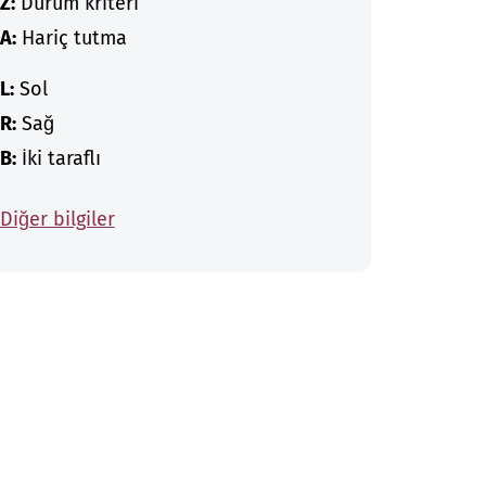
Z:
Durum kriteri
A:
Hariç tutma
L:
Sol
R:
Sağ
B:
İki taraflı
Diğer bilgiler