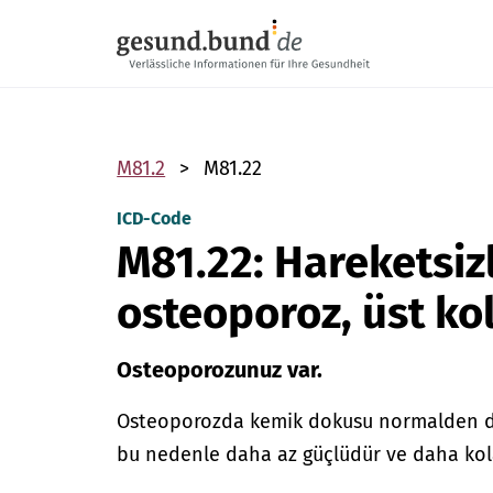
Gezinme menüsünü atla
M81.2
M81.22
ICD-Code
M81.22: Hareketsiz
osteoporoz, üst ko
Osteoporozunuz var.
Osteoporozda kemik dokusu normalden da
bu nedenle daha az güçlüdür ve daha kolay