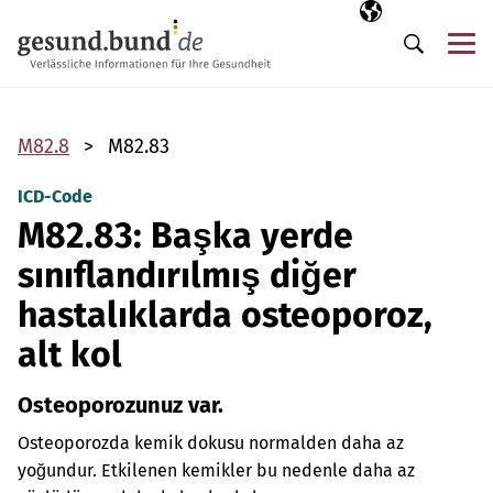
Gezinme menüsünü atla
Seçili dil
TR
Me
Arama
M82.8
M82.83
ICD-Code
M82.83: Başka yerde
sınıflandırılmış diğer
hastalıklarda osteoporoz,
alt kol
Osteoporozunuz var.
Osteoporozda kemik dokusu normalden daha az
yoğundur. Etkilenen kemikler bu nedenle daha az