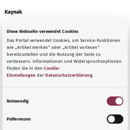
Kaynak
Federal Sağlık Bakanlığı (BMG) adına "Was hab' ich?"
gemeinnützige GmbH tarafından sağlanmıştır.
Diese Webseite verwendet Cookies
Das Portal verwendet Cookies, um Service-Funktionen
wie „Artikel merken“ oder „Artikel vorlesen“
Kapsamlı bilgi
bereitzustellen und die Nutzung der Seite zu
Diğer yazılar
verbessern. Informationen und Widerspruchsoptionen
finden Sie in den
Cookie-
Einstellungen
der
Datenschutzerklärung
.
E
Notwendig
i
n
w
Präferenzen
i