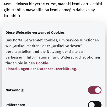
Kemik dokusu bir yerde erirse, oradaki kemik artık eskisi
gibi stabil olmayabilir. Bu kemik örneğin daha kolay
kırılabilir.
Ek kodlar
Diese Webseite verwendet Cookies
Das Portal verwendet Cookies, um Service-Funktionen
wie „Artikel merken“ oder „Artikel vorlesen“
Not
bereitzustellen und die Nutzung der Seite zu
verbessern. Informationen und Widerspruchsoptionen
finden Sie in den
Cookie-
Kaynak
Einstellungen
der
Datenschutzerklärung
.
Federal Sağlık Bakanlığı (BMG) adına "Was hab' ich?"
gemeinnützige GmbH tarafından sağlanmıştır.
E
Notwendig
i
n
Başa dön
w
Präferenzen