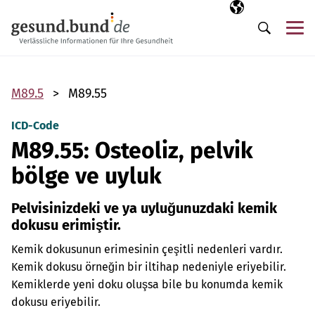
Gezinme menüsünü atla
Seçili dil
TR
Me
Arama
M89.5
M89.55
ICD-Code
M89.55: Osteoliz, pelvik
bölge ve uyluk
Pelvisinizdeki ve ya uyluğunuzdaki kemik
dokusu erimiştir.
Kemik dokusunun erimesinin çeşitli nedenleri vardır.
Kemik dokusu örneğin bir iltihap nedeniyle eriyebilir.
Kemiklerde yeni doku oluşsa bile bu konumda kemik
dokusu eriyebilir.