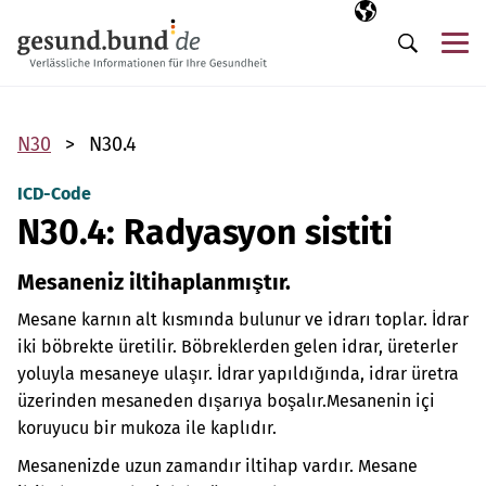
Gezinme menüsünü atla
Seçili dil
TR
Me
Arama
N30
N30.4
ICD-Code
N30.4: Radyasyon sistiti
Mesaneniz iltihaplanmıştır.
Mesane karnın alt kısmında bulunur ve idrarı toplar. İdrar
iki böbrekte üretilir. Böbreklerden gelen idrar, üreterler
yoluyla mesaneye ulaşır. İdrar yapıldığında, idrar üretra
üzerinden mesaneden dışarıya boşalır.
Mesanenin içi
koruyucu bir mukoza ile kaplıdır.
Mesanenizde uzun zamandır iltihap vardır. Mesane