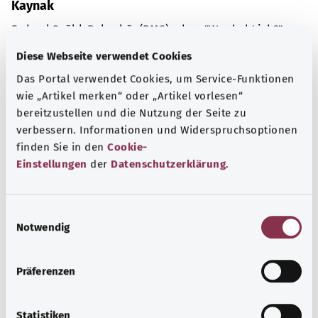
Kaynak
Federal Sağlık Bakanlığı (BMG) adına "Was hab' ich?"
gemeinnützige GmbH tarafından sağlanmıştır.
Diese Webseite verwendet Cookies
Das Portal verwendet Cookies, um Service-Funktionen
wie „Artikel merken“ oder „Artikel vorlesen“
Kapsamlı bilgi
bereitzustellen und die Nutzung der Seite zu
Diğer yazılar
verbessern. Informationen und Widerspruchsoptionen
finden Sie in den
Cookie-
Einstellungen
der
Datenschutzerklärung
.
E
Notwendig
i
n
w
Präferenzen
i
l
l
Statistiken