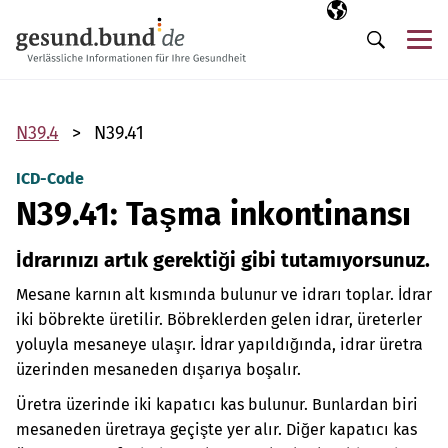
Gezinme menüsünü atla
Seçili dil
TR
Me
Arama
N39.4
N39.41
ICD-Code
N39.41: Taşma inkontinansı
İdrarınızı artık gerektiği gibi tutamıyorsunuz.
Mesane karnın alt kısmında bulunur ve idrarı toplar. İdrar
iki böbrekte üretilir. Böbreklerden gelen idrar, üreterler
yoluyla mesaneye ulaşır. İdrar yapıldığında, idrar üretra
üzerinden mesaneden dışarıya boşalır.
Üretra üzerinde iki kapatıcı kas bulunur. Bunlardan biri
mesaneden üretraya geçişte yer alır. Diğer kapatıcı kas