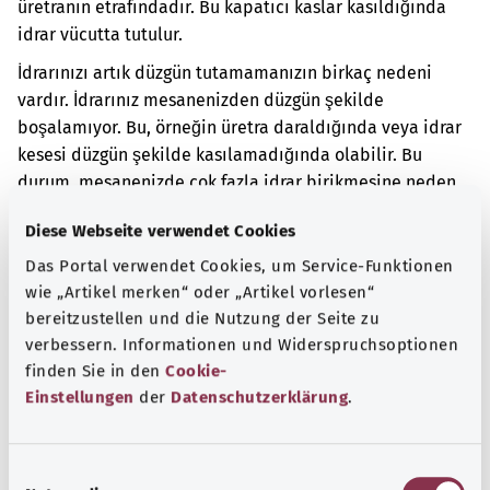
üretranın etrafındadır. Bu kapatıcı kaslar kasıldığında
idrar vücutta tutulur.
İdrarınızı artık düzgün tutamamanızın birkaç nedeni
vardır. İdrarınız mesanenizden düzgün şekilde
boşalamıyor. Bu, örneğin üretra daraldığında veya idrar
kesesi düzgün şekilde kasılamadığında olabilir. Bu
durum, mesanenizde çok fazla idrar birikmesine neden
olur. İdrar kesesindeki basınç çok yükselirse, küçük
Diese Webseite verwendet Cookies
miktarlarda idrar istemeden dışarı akabilir.
Das Portal verwendet Cookies, um Service-Funktionen
Ek kodlar
wie „Artikel merken“ oder „Artikel vorlesen“
bereitzustellen und die Nutzung der Seite zu
verbessern. Informationen und Widerspruchsoptionen
finden Sie in den
Cookie-
Not
Einstellungen
der
Datenschutzerklärung
.
Kaynak
E