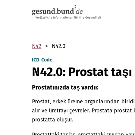
Gezinme menüsünü atla
N42
N42.0
ICD-Code
N42.0: Prostat taşı
Prostatınızda taş vardır.
Prostat, erkek üreme organlarından biridir
alır ve üretrayı çevreler. Prostata prostat
prostatta oluşur.
Prostattaki taşlar, prostattaki sıvıdan ve