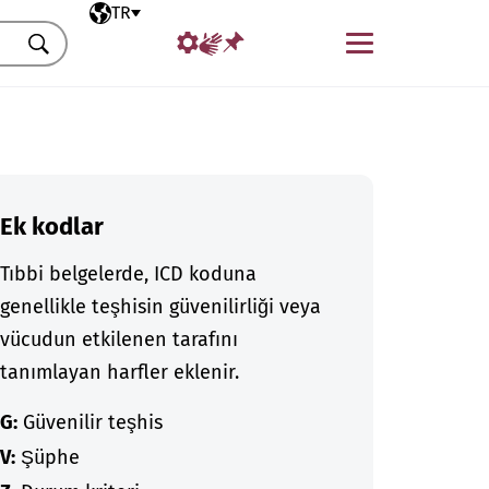
Seçili dil
TR
Menü
Ara
Ek kodlar
Tıbbi belgelerde, ICD koduna
genellikle teşhisin güvenilirliği veya
vücudun etkilenen tarafını
tanımlayan harfler eklenir.
G:
Güvenilir teşhis
V:
Şüphe