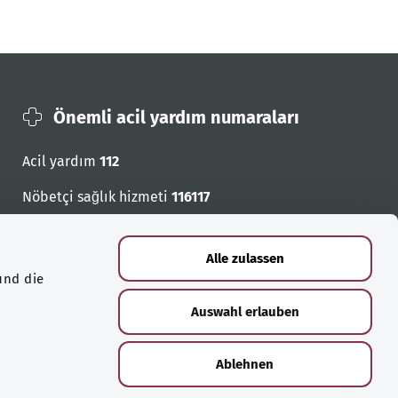
Önemli acil yardım numaraları
Acil yardım
112
Nöbetçi sağlık hizmeti
116117
Acil cagri numaralari
Alle zulassen
und die
Auswahl erlauben
Ablehnen