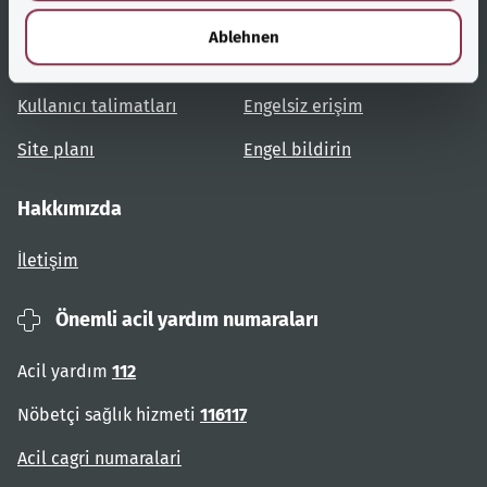
Yardımcı bağlantılar
Hizmet
l
Ablehnen
Konulara genel bakış
Danışma ve yardım
Kullanıcı talimatları
Engelsiz erişim
Site planı
Engel bildirin
Hakkımızda
İletişim
Önemli acil yardım numaraları
Acil yardım
112
Nöbetçi sağlık hizmeti
116117
Acil cagri numaralari