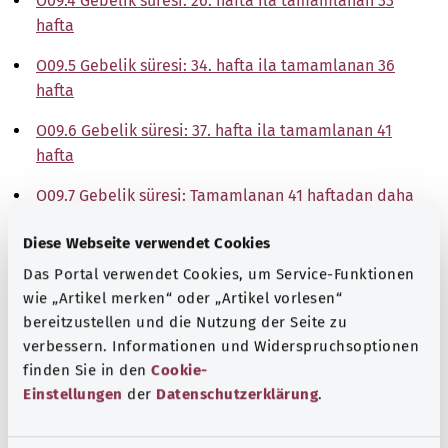
O09.4 Gebelik süresi: 26. hafta ila tamamlanan 33
hafta
O09.5 Gebelik süresi: 34. hafta ila tamamlanan 36
hafta
O09.6 Gebelik süresi: 37. hafta ila tamamlanan 41
hafta
O09.7 Gebelik süresi: Tamamlanan 41 haftadan daha
uzun
Diese Webseite verwendet Cookies
O09.9 Gebelik süresi: Tanımlanmamış
Das Portal verwendet Cookies, um Service-Funktionen
wie „Artikel merken“ oder „Artikel vorlesen“
Not
bereitzustellen und die Nutzung der Seite zu
verbessern. Informationen und Widerspruchsoptionen
finden Sie in den
Cookie-
Kaynak
Einstellungen
der
Datenschutzerklärung
.
The explanations of ICD and OPS codes are provided by