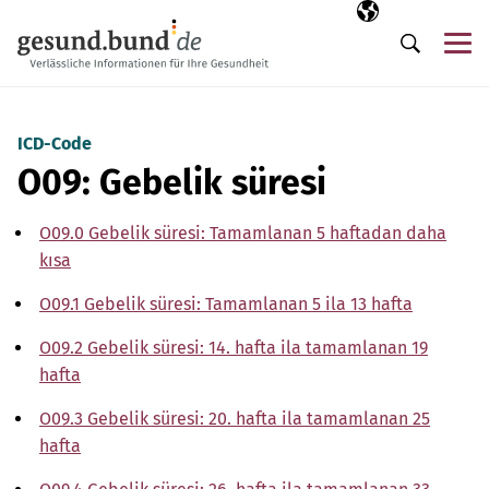
Gezinme menüsünü atla
Seçili dil
TR
Me
Arama
ICD-Code
O09: Gebelik süresi
O09.0 Gebelik süresi: Tamamlanan 5 haftadan daha
kısa
O09.1 Gebelik süresi: Tamamlanan 5 ila 13 hafta
O09.2 Gebelik süresi: 14. hafta ila tamamlanan 19
hafta
O09.3 Gebelik süresi: 20. hafta ila tamamlanan 25
hafta