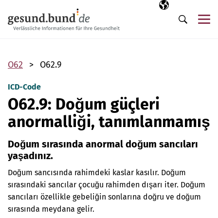
Gezinme menüsünü atla
Seçili dil
TR
Me
Arama
O62
O62.9
ICD-Code
O62.9: Doğum güçleri
anormalliği, tanımlanmamış
Doğum sırasında anormal doğum sancıları
yaşadınız.
Doğum sancısında rahimdeki kaslar kasılır. Doğum
sırasındaki sancılar çocuğu rahimden dışarı iter. Doğum
sancıları özellikle gebeliğin sonlarına doğru ve doğum
sırasında meydana gelir.