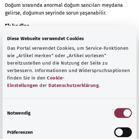
Doğum sırasında anormal doğum sancıları meydana
gelirse, doğumun seyrinde sorun yaşanabilir.
Ek kodlar
Diese Webseite verwendet Cookies
Das Portal verwendet Cookies, um Service-Funktionen
Not
wie „Artikel merken“ oder „Artikel vorlesen“
bereitzustellen und die Nutzung der Seite zu
verbessern. Informationen und Widerspruchsoptionen
finden Sie in den
Cookie-
Kaynak
Einstellungen
der
Datenschutzerklärung
.
Federal Sağlık Bakanlığı (BMG) adına "Was hab' ich?"
gemeinnützige GmbH tarafından sağlanmıştır.
E
Notwendig
i
n
Başa dön
w
Präferenzen
i