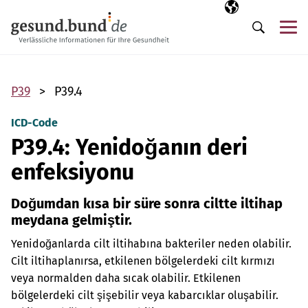
Gezinme menüsünü atla
Seçili dil
TR
Me
Arama
P39
P39.4
ICD-Code
P39.4: Yenidoğanın deri
enfeksiyonu
Doğumdan kısa bir süre sonra ciltte iltihap
meydana gelmiştir.
Yenidoğanlarda cilt iltihabına bakteriler neden olabilir.
Cilt iltihaplanırsa, etkilenen bölgelerdeki cilt kırmızı
veya normalden daha sıcak olabilir. Etkilenen
bölgelerdeki cilt şişebilir veya kabarcıklar oluşabilir.