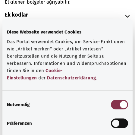
Etkilenen bölgeler ağrıyabilir.
Ek kodlar
Diese Webseite verwendet Cookies
Not
Das Portal verwendet Cookies, um Service-Funktionen
wie „Artikel merken“ oder „Artikel vorlesen“
bereitzustellen und die Nutzung der Seite zu
verbessern. Informationen und Widerspruchsoptionen
Kaynak
finden Sie in den
Cookie-
Federal Sağlık Bakanlığı (BMG) adına "Was hab' ich?"
Einstellungen
der
Datenschutzerklärung
.
gemeinnützige GmbH tarafından sağlanmıştır.
E
Notwendig
i
Başa dön
n
w
Präferenzen
i
gesund.bund.de
l