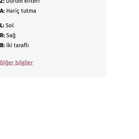
Z:
Durum kriteri
A:
Hariç tutma
L:
Sol
R:
Sağ
B:
İki taraflı
Diğer bilgiler