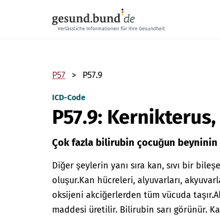
Gezinme menüsünü atla
P57
P57.9
ICD-Code
P57.9: Kernikteru
Çok fazla bilirubin çocuğun beyninin 
Diğer şeylerin yanı sıra kan, sıvı bir bil
oluşur.
Kan hücreleri, alyuvarları, akyuvarla
oksijeni akciğerlerden tüm vücuda taşır.
A
maddesi üretilir. Bilirubin sarı görünür. 