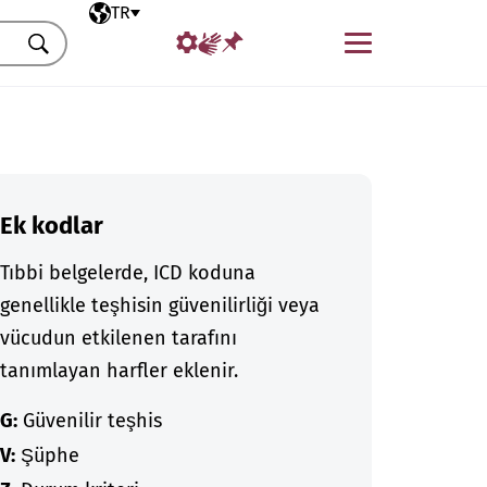
Seçili dil
TR
Menü
Ara
Ek kodlar
Tıbbi belgelerde, ICD koduna
genellikle teşhisin güvenilirliği veya
vücudun etkilenen tarafını
tanımlayan harfler eklenir.
G:
Güvenilir teşhis
V:
Şüphe