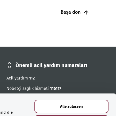
Başa dön
Önemli acil yardım numaraları
Acil yardım
112
Nöbetçi sağlık hizmeti
116117
Acil cagri numaralari
Alle zulassen
und die