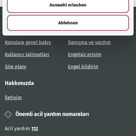
Auswahl erlauben
a
h
l
Ablehnen
Yardımcı bağlantılar
Hizmet
Konulara genel bakış
Danışma ve yardım
Kullanıcı talimatları
Engelsiz erişim
Site planı
Engel bildirin
Hakkımızda
İletişim
Önemli acil yardım numaraları
Acil yardım
112