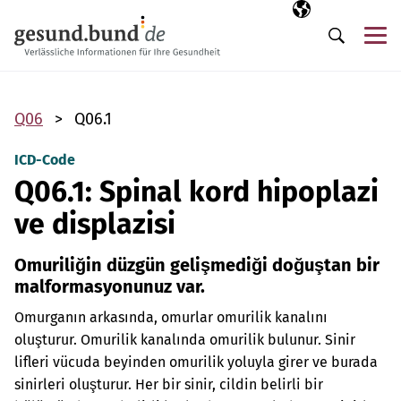
Gezinme menüsünü atla
Seçili dil
TR
Me
Arama
Q06
Q06.1
ICD-Code
Q06.1: Spinal kord hipoplazi
ve displazisi
Omuriliğin düzgün gelişmediği doğuştan bir
malformasyonunuz var.
Omurganın arkasında, omurlar omurilik kanalını
oluşturur. Omurilik kanalında omurilik bulunur. Sinir
lifleri vücuda beyinden omurilik yoluyla girer ve burada
sinirleri oluşturur. Her bir sinir, cildin belirli bir