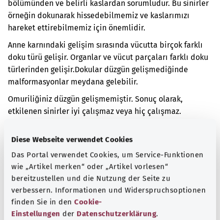
bölümünden ve belirli kaslardan sorumludur. Bu sinirler
örneğin dokunarak hissedebilmemiz ve kaslarımızı
hareket ettirebilmemiz için önemlidir.
Anne karnındaki gelişim sırasında vücutta birçok farklı
doku türü gelişir. Organlar ve vücut parçaları farklı doku
türlerinden gelişir.
Dokular düzgün gelişmediğinde
malformasyonlar meydana gelebilir.
Omuriliğiniz düzgün gelişmemiştir. Sonuç olarak,
etkilenen sinirler iyi çalışmaz veya hiç çalışmaz.
Malformasyon kendini farklı şekillerde gösterebilir. Bu,
Diese Webseite verwendet Cookies
omuriliğin hangi kısmının düzgün gelişmediğine
bağlıdır. Örneğin kollar veya bacaklar normal şekilde
Das Portal verwendet Cookies, um Service-Funktionen
hareket edemeyebilir. İdrar yapmada zorluk da
wie „Artikel merken“ oder „Artikel vorlesen“
görülebilir.
bereitzustellen und die Nutzung der Seite zu
verbessern. Informationen und Widerspruchsoptionen
Ek kodlar
finden Sie in den
Cookie-
Einstellungen
der
Datenschutzerklärung
.