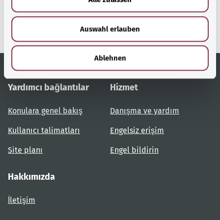
s
bir hizmetidir.
w
Auswahl erlauben
a
h
l
Ablehnen
Yardımcı bağlantılar
Hizmet
Konulara genel bakış
Danışma ve yardım
Kullanıcı talimatları
Engelsiz erişim
Site planı
Engel bildirin
Hakkımızda
İletişim