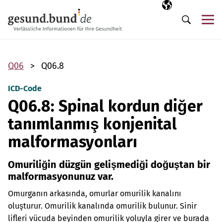
Gezinme menüsünü atla
Seçili dil
TR
Me
Arama
Q06
Q06.8
ICD-Code
Q06.8: Spinal kordun diğer
tanımlanmış konjenital
malformasyonları
Omuriliğin düzgün gelişmediği doğuştan bir
malformasyonunuz var.
Omurganın arkasında, omurlar omurilik kanalını
oluşturur. Omurilik kanalında omurilik bulunur. Sinir
lifleri vücuda beyinden omurilik yoluyla girer ve burada