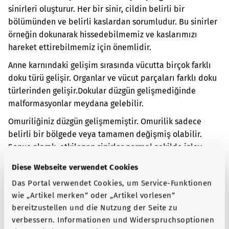
sinirleri oluşturur. Her bir sinir, cildin belirli bir
bölümünden ve belirli kaslardan sorumludur. Bu sinirler
örneğin dokunarak hissedebilmemiz ve kaslarımızı
hareket ettirebilmemiz için önemlidir.
Anne karnındaki gelişim sırasında vücutta birçok farklı
doku türü gelişir. Organlar ve vücut parçaları farklı doku
türlerinden gelişir.
Dokular düzgün gelişmediğinde
malformasyonlar meydana gelebilir.
Omuriliğiniz düzgün gelişmemiştir. Omurilik sadece
belirli bir bölgede veya tamamen değişmiş olabilir.
Sonuç olarak, etkilenen sinirler normal şekilde işlev
görmeyebilir.
Diese Webseite verwendet Cookies
Malformasyon kendini farklı şekillerde gösterebilir.
Das Portal verwendet Cookies, um Service-Funktionen
Omuriliğin hangi bölgesinin düzgün gelişmediğine
wie „Artikel merken“ oder „Artikel vorlesen“
bağlıdır. Örneğin, vücudun bazı bölgeleri normal hareket
bereitzustellen und die Nutzung der Seite zu
etmeyebilir veya uyuşukluk olabilir. İdrar yapma veya
verbessern. Informationen und Widerspruchsoptionen
dışkılama işlevlerinde de sorun olabilir.