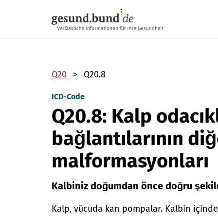
Gezinme menüsünü atla
Q20
Q20.8
ICD-Code
Q20.8: Kalp odacıkl
bağlantılarının diğ
malformasyonları
Kalbiniz doğumdan önce doğru şekil
Kalp, vücuda kan pompalar. Kalbin içinde 