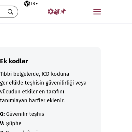
Seçili dil
TR
Menü
Ara
Ek kodlar
Tıbbi belgelerde, ICD koduna
genellikle teşhisin güvenilirliği veya
vücudun etkilenen tarafını
tanımlayan harfler eklenir.
G:
Güvenilir teşhis
V:
Şüphe