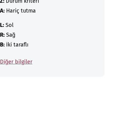
Z:
Durum kriteri
A:
Hariç tutma
L:
Sol
R:
Sağ
B:
İki taraflı
Diğer bilgiler