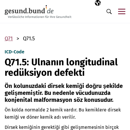
Gezinme menüsünü atla
Seçili dil
TR
Me
Arama
Q71
Q71.5
ICD-Code
Q71.5: Ulnanın longitudinal
redüksiyon defekti
Ön kolunuzdaki dirsek kemiği doğru şekilde
gelişmemiştir. Bu nedenle vücudunuzda
konjenital malformasyon söz konusudur.
Ön kolda normalde 2 kemik vardır. Bu kemiklere dirsek
kemiği ve döner kemik adı verilir.
Dirsek kemiğinin gerektiği gibi gelişmemesinin birçok