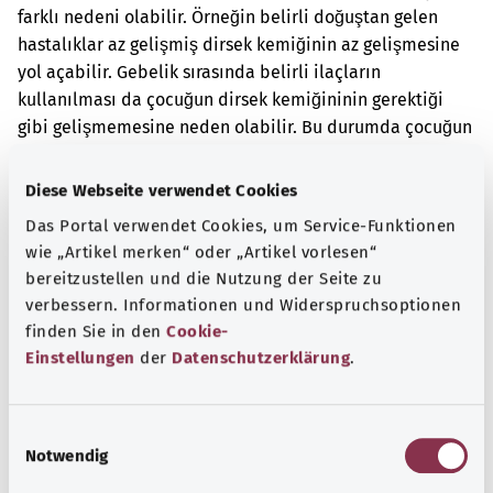
farklı nedeni olabilir. Örneğin belirli doğuştan gelen
hastalıklar az gelişmiş dirsek kemiğinin az gelişmesine
yol açabilir. Gebelik sırasında belirli ilaçların
kullanılması da çocuğun dirsek kemiğininin gerektiği
gibi gelişmemesine neden olabilir. Bu durumda çocuğun
kolu örneğin kavisli veya kısalmış olabilir.
Diese Webseite verwendet Cookies
Ek kodlar
Das Portal verwendet Cookies, um Service-Funktionen
wie „Artikel merken“ oder „Artikel vorlesen“
bereitzustellen und die Nutzung der Seite zu
Not
verbessern. Informationen und Widerspruchsoptionen
finden Sie in den
Cookie-
Einstellungen
der
Datenschutzerklärung
.
Kaynak
Federal Sağlık Bakanlığı (BMG) adına "Was hab' ich?"
E
gemeinnützige GmbH tarafından sağlanmıştır.
Notwendig
i
n