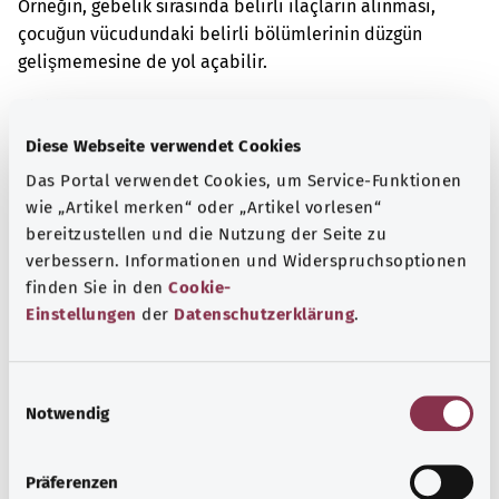
Örneğin, gebelik sırasında belirli ilaçların alınması,
çocuğun vücudundaki belirli bölümlerinin düzgün
gelişmemesine de yol açabilir.
Ek kodlar
Diese Webseite verwendet Cookies
Das Portal verwendet Cookies, um Service-Funktionen
Not
wie „Artikel merken“ oder „Artikel vorlesen“
bereitzustellen und die Nutzung der Seite zu
verbessern. Informationen und Widerspruchsoptionen
finden Sie in den
Cookie-
Kaynak
Einstellungen
der
Datenschutzerklärung
.
Federal Sağlık Bakanlığı (BMG) adına "Was hab' ich?"
gemeinnützige GmbH tarafından sağlanmıştır.
E
Notwendig
i
n
Başa dön
w
Präferenzen
i