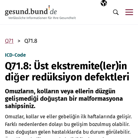
Gezinme menüsünü atla
Seçili dil
TR
Me
Arama
Q71
Q71.8
ICD-Code
Q71.8: Üst ekstremite(ler)in
diğer redüksiyon defektleri
Omuzların, kolların veya ellerin düzgün
gelişmediği doğuştan bir malformasyona
sahipsiniz.
Omuzlar, kollar ve eller gebeliğin ilk haftalarında gelişir.
Farklı nedenlerden dolayı bu gelişim bozulmuş olabilir.
Bazı doğuştan gelen hastalıklarda bu durum görülebilir.