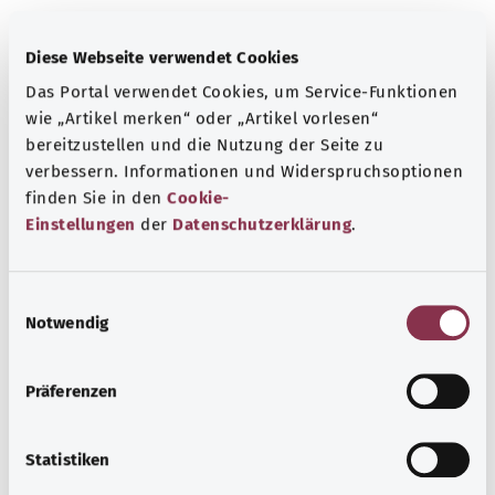
Diese Webseite verwendet Cookies
Das Portal verwendet Cookies, um Service-Funktionen
Kapsamlı bilgi
wie „Artikel merken“ oder „Artikel vorlesen“
Diğer yazılar
bereitzustellen und die Nutzung der Seite zu
verbessern. Informationen und Widerspruchsoptionen
finden Sie in den
Cookie-
Einstellungen
der
Datenschutzerklärung
.
E
Notwendig
i
n
w
Präferenzen
i
l
l
Statistiken
Lenfödem
i