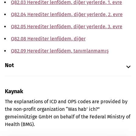
Q82.03 Herediter lenfödem, diğer yerlerde, 1. evre
Q82.04 Herediter lenfödem, diğer yerlerde, 2. evre
Q82.05 Herediter lenfödem, diğer yerlerde, 3. evre
Q82.08 Herediter lenfödem, diğer
Q82.09 Herediter lenfödem, tanımlanmamış
Not
Kaynak
The explanations of ICD and OPS codes are provided by
the non-profit organization “Was hab’ ich?”
gemeinnützige GmbH on behalf of the Federal Ministry of
Health (BMG).