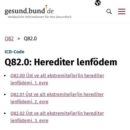
Gezinme menüsünü atla
Seçili dil
TR
Me
Arama
Q82
Q82.0
ICD-Code
Q82.0: Herediter lenfödem
Q82.00 Üst ve alt ekstremite(ler)in herediter
lenfödemi, 1. evre
Q82.01 Üst ve alt ekstremite(ler)in herediter
lenfödemi, 2. evre
Q82.02 Üst ve alt ekstremite(ler)in herediter
lenfödemi, 3. evre