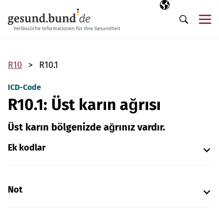
Gezinme menüsünü atla
Seçili dil
TR
Me
Arama
R10
R10.1
ICD-Code
R10.1: Üst karın ağrısı
Üst karın bölgenizde ağrınız vardır.
Ek kodlar
Not