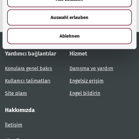
s
bir hizmetidir.
w
Auswahl erlauben
a
h
l
Ablehnen
Yardımcı bağlantılar
Hizmet
Konulara genel bakış
Danışma ve yardım
Kullanıcı talimatları
Engelsiz erişim
Site planı
Engel bildirin
Hakkımızda
İletişim