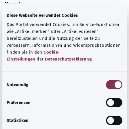
Kaynak
The explanations of ICD and OPS codes are provided by
Diese Webseite verwendet Cookies
the non-profit organization “Was hab’ ich?”
Das Portal verwendet Cookies, um Service-Funktionen
gemeinnützige GmbH on behalf of the Federal Ministry of
wie „Artikel merken“ oder „Artikel vorlesen“
Health (BMG).
bereitzustellen und die Nutzung der Seite zu
verbessern. Informationen und Widerspruchsoptionen
finden Sie in den
Cookie-
Einstellungen
der
Datenschutzerklärung
.
Başa dön
E
Notwendig
i
n
gesund.bund.de
w
Federal Sağlık Bakanlığı'nın
Präferenzen
i
bir hizmetidir.
l
l
Statistiken
i