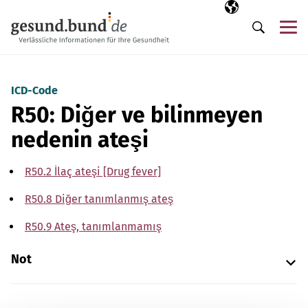
Gezinme menüsünü atla
Seçili dil
TR
Me
Arama
ICD-Code
R50: Diğer ve bilinmeyen
nedenin ateşi
R50.2 İlaç ateşi [Drug fever]
R50.8 Diğer tanımlanmış ateş
R50.9 Ateş, tanımlanmamış
Not