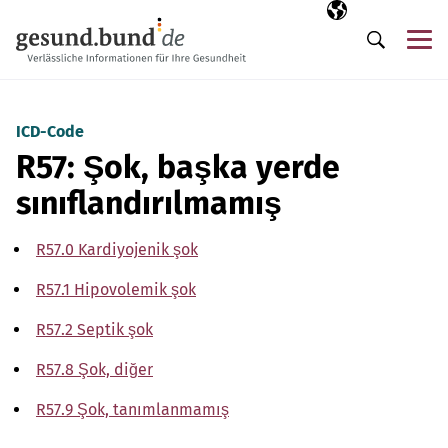
Gezinme menüsünü atla
Seçili dil
TR
Me
Arama
ICD-Code
R57: Şok, başka yerde
sınıflandırılmamış
R57.0 Kardiyojenik şok
R57.1 Hipovolemik şok
R57.2 Septik şok
R57.8 Şok, diğer
R57.9 Şok, tanımlanmamış