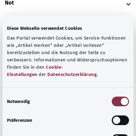
Not
Kaynak
Diese Webseite verwendet Cookies
Das Portal verwendet Cookies, um Service-Funktionen
The explanations of ICD and OPS codes are provided by
wie „Artikel merken“ oder „Artikel vorlesen“
the non-profit organization “Was hab’ ich?”
bereitzustellen und die Nutzung der Seite zu
gemeinnützige GmbH on behalf of the Federal Ministry of
verbessern. Informationen und Widerspruchsoptionen
Health (BMG).
finden Sie in den
Cookie-
Einstellungen
der
Datenschutzerklärung
.
E
Notwendig
Başa dön
i
n
w
Präferenzen
gesund.bund.de
i
Federal Sağlık Bakanlığı'nın
l