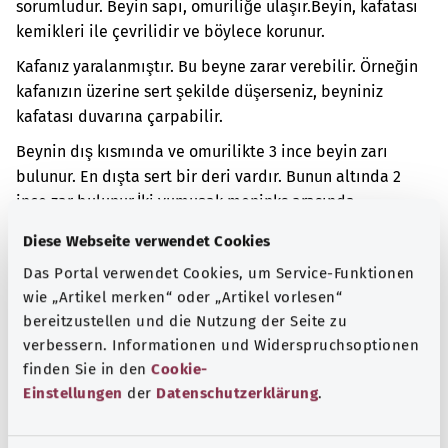
sorumludur. Beyin sapı, omuriliğe ulaşır.
Beyin, kafatası
kemikleri ile çevrilidir ve böylece korunur.
Kafanız yaralanmıştır. Bu beyne zarar verebilir. Örneğin
kafanızın üzerine sert şekilde düşerseniz, beyniniz
kafatası duvarına çarpabilir.
Beynin dış kısmında ve omurilikte 3 ince beyin zarı
bulunur. En dışta sert bir deri vardır. Bunun altında 2
ince zar bulunur.
İki yumuşak meninks arasında
kanamanız bulunmaktadır. Kafada fazla yer yoktur.
Diese Webseite verwendet Cookies
Kafada kanama olursa, beyin sıkışabilir. Bu nedenle
Das Portal verwendet Cookies, um Service-Funktionen
beyin dokusu zarar görebilir.
wie „Artikel merken“ oder „Artikel vorlesen“
Ek kodlar
bereitzustellen und die Nutzung der Seite zu
verbessern. Informationen und Widerspruchsoptionen
finden Sie in den
Cookie-
Einstellungen
der
Datenschutzerklärung
.
Not