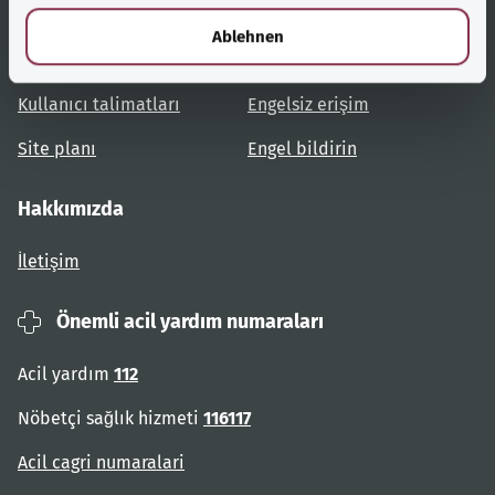
Yardımcı bağlantılar
Hizmet
l
Ablehnen
Konulara genel bakış
Danışma ve yardım
Kullanıcı talimatları
Engelsiz erişim
Site planı
Engel bildirin
Hakkımızda
İletişim
Önemli acil yardım numaraları
Acil yardım
112
Nöbetçi sağlık hizmeti
116117
Acil cagri numaralari