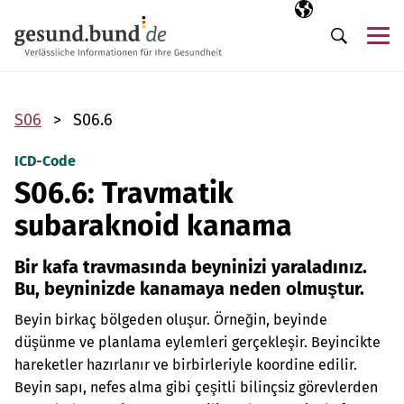
Gezinme menüsünü atla
Seçili dil
TR
Me
Arama
S06
S06.6
ICD-Code
S06.6: Travmatik
subaraknoid kanama
Bir kafa travmasında beyninizi yaraladınız.
Bu, beyninizde kanamaya neden olmuştur.
Beyin birkaç bölgeden oluşur. Örneğin, beyinde
düşünme ve planlama eylemleri gerçekleşir. Beyincikte
hareketler hazırlanır ve birbirleriyle koordine edilir.
Beyin sapı, nefes alma gibi çeşitli bilinçsiz görevlerden