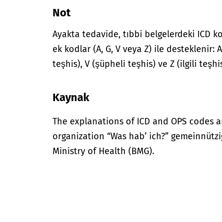
Not
Ayakta tedavide, tıbbi belgelerdeki ICD ko
ek kodlar (A, G, V veya Z) ile desteklenir:
teşhis), V (şüpheli teşhis) ve Z (ilgili teş
Kaynak
The explanations of ICD and OPS codes a
organization “Was hab’ ich?” gemeinnütz
Ministry of Health (BMG).