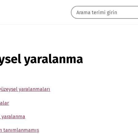
ysel yaralanma
yüzeysel yaralanmaları
alar
l yaralanma
üm tanımlanmamış