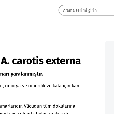
A. carotis externa
arı yaralanmıştır.
, omurga ve omurilik ve kafa için kan
amarlarıdır. Vücudun tüm dokularına
ında ve solunda bulunan iki şah