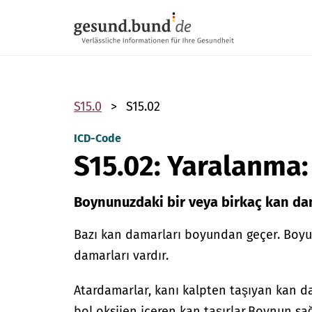
Gezinme menüsünü atla
S15.0
S15.02
ICD-Code
S15.02: Yaralanma: 
Boynunuzdaki bir veya birkaç kan dam
Bazı kan damarları boyundan geçer. Boyun
damarları vardır.
Atardamarlar, kanı kalpten taşıyan kan d
bol oksijen içeren kan taşırlar.
Boynun sağ