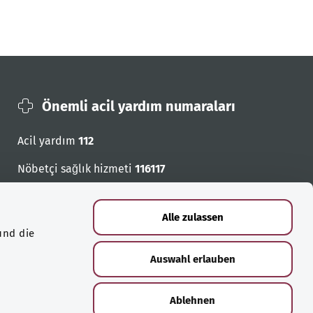
Önemli acil yardım numaraları
Acil yardım
112
Nöbetçi sağlık hizmeti
116117
Acil cagri numaralari
Alle zulassen
und die
Auswahl erlauben
Ablehnen