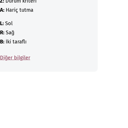
Z:
Durum kriteri
A:
Hariç tutma
L:
Sol
R:
Sağ
B:
İki taraflı
Diğer bilgiler