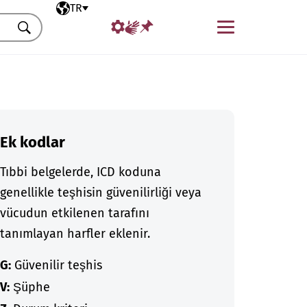
Seçili dil
TR
Menü
Ara
Ek kodlar
Tıbbi belgelerde, ICD koduna
genellikle teşhisin güvenilirliği veya
vücudun etkilenen tarafını
tanımlayan harfler eklenir.
G:
Güvenilir teşhis
V:
Şüphe