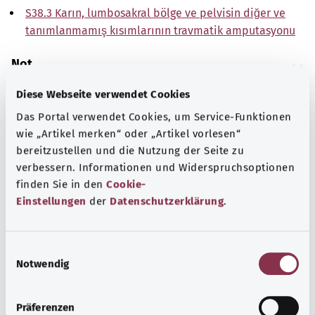
S38.3 Karın, lumbosakral bölge ve pelvisin diğer ve
tanımlanmamış kısımlarının travmatik amputasyonu
Not
Diese Webseite verwendet Cookies
Das Portal verwendet Cookies, um Service-Funktionen
Kaynak
wie „Artikel merken“ oder „Artikel vorlesen“
The explanations of ICD and OPS codes are provided by
bereitzustellen und die Nutzung der Seite zu
the non-profit organization “Was hab’ ich?”
verbessern. Informationen und Widerspruchsoptionen
gemeinnützige GmbH on behalf of the Federal Ministry of
finden Sie in den
Cookie-
Health (BMG).
Einstellungen
der
Datenschutzerklärung
.
E
Notwendig
i
n
Başa dön
w
Präferenzen