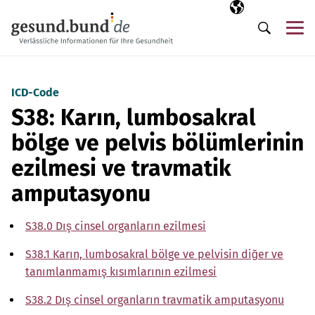
Gezinme menüsünü atla
Seçili dil
TR
Me
Arama
ICD-Code
S38: Karın, lumbosakral
bölge ve pelvis bölümlerinin
ezilmesi ve travmatik
amputasyonu
S38.0 Dış cinsel organların ezilmesi
S38.1 Karın, lumbosakral bölge ve pelvisin diğer ve
tanımlanmamış kısımlarının ezilmesi
S38.2 Dış cinsel organların travmatik amputasyonu