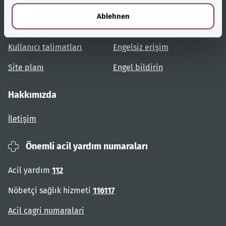
Yardımcı bağlantılar
Hizmet
l
Ablehnen
Konulara genel bakış
Danışma ve yardım
Kullanıcı talimatları
Engelsiz erişim
Site planı
Engel bildirin
Hakkımızda
İletişim
Önemli acil yardım numaraları
Acil yardım
112
Nöbetçi sağlık hizmeti
116117
Acil cagri numaralari