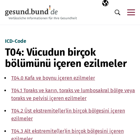
Gezinme menüsünü atla
Seçili dil
TR
Me
Arama
ICD-Code
T04: Vücudun birçok
bölümünü içeren ezilmeler
T04.0 Kafa ve boynu içeren ezilmeler
T04.1 Toraks ve karın, toraks ve lumbosakral bölge veya
toraks ve pelvisi içeren ezilmeler
T04.2 Üst ekstremite(ler)in birçok bölgesini içeren
ezilmeler
T04.3 Alt ekstremite(ler)in birçok bölgesini içeren
ezilmeler