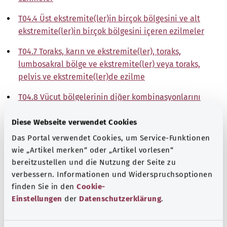
T04.4 Üst ekstremite(ler)in birçok bölgesini ve alt
ekstremite(ler)in birçok bölgesini içeren ezilmeler
T04.7 Toraks, karın ve ekstremite(ler), toraks,
lumbosakral bölge ve ekstremite(ler) veya toraks,
pelvis ve ekstremite(ler)de ezilme
T04.8 Vücut bölgelerinin diğer kombinasyonlarını
içeren ezilmeler
Diese Webseite verwendet Cookies
T04.9 Multipl ezilmeler, tanımlanmamış
Das Portal verwendet Cookies, um Service-Funktionen
wie „Artikel merken“ oder „Artikel vorlesen“
Not
bereitzustellen und die Nutzung der Seite zu
verbessern. Informationen und Widerspruchsoptionen
finden Sie in den
Cookie-
Kaynak
Einstellungen
der
Datenschutzerklärung
.
The explanations of ICD and OPS codes are provided by