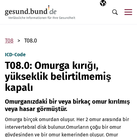
Gezinme menüsünü atla
Seçili dil
TR
Me
Arama
T08
T08.0
ICD-Code
T08.0: Omurga kırığı,
yükseklik belirtilmemiş
kapalı
Omurganızdaki bir veya birkaç omur kırılmış
veya hasar görmüştür.
Omurga birçok omurdan oluşur. Her 2 omur arasında bir
intervertebral disk bulunur.
Omurların çoğu bir omur
gövdesinden ve bir omur kemerinden oluşur. Omur