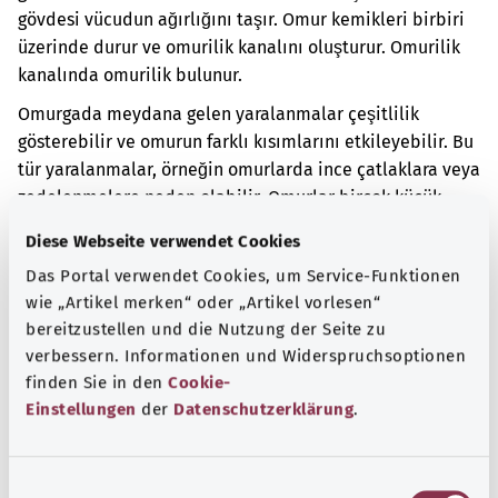
gövdesi vücudun ağırlığını taşır. Omur kemikleri birbiri
üzerinde durur ve omurilik kanalını oluşturur. Omurilik
kanalında omurilik bulunur.
Omurgada meydana gelen yaralanmalar çeşitlilik
gösterebilir ve omurun farklı kısımlarını etkileyebilir. Bu
tür yaralanmalar, örneğin omurlarda ince çatlaklara veya
zedelenmelere neden olabilir. Omurlar birçok küçük
parçaya ayrılmış da olabilir. Ayrıca bazen bir omurun
Diese Webseite verwendet Cookies
kaydığı da görülür.
Das Portal verwendet Cookies, um Service-Funktionen
Ek kodlar
wie „Artikel merken“ oder „Artikel vorlesen“
bereitzustellen und die Nutzung der Seite zu
verbessern. Informationen und Widerspruchsoptionen
finden Sie in den
Cookie-
Not
Einstellungen
der
Datenschutzerklärung
.
E
Kaynak