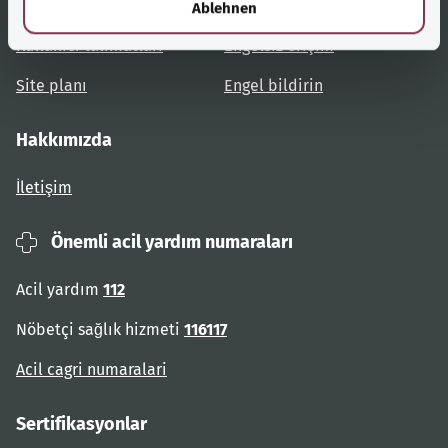
Konulara genel bakış
Danışma ve yardım
Ablehnen
Kullanıcı talimatları
Engelsiz erişim
Site planı
Engel bildirin
Hakkımızda
İletişim
Önemli acil yardım numaraları
Acil yardım
112
Nöbetçi sağlık hizmeti
116117
Acil cagri numaralari
Sertifikasyonlar