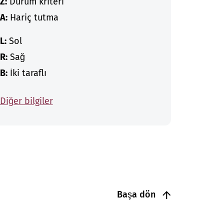
Z:
Durum kriteri
A:
Hariç tutma
L:
Sol
R:
Sağ
B:
İki taraflı
Diğer bilgiler
Başa dön