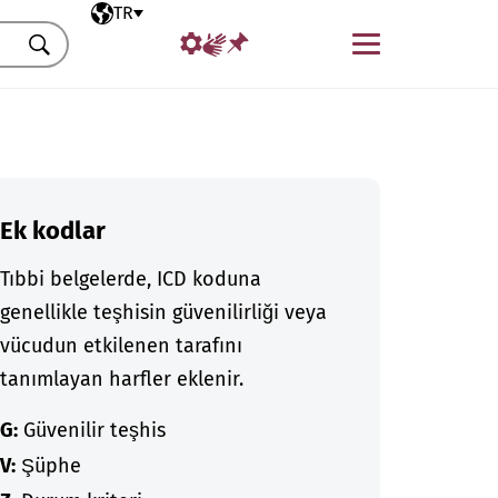
Seçili dil
TR
Menü
Ara
Ek kodlar
Tıbbi belgelerde, ICD koduna
genellikle teşhisin güvenilirliği veya
vücudun etkilenen tarafını
tanımlayan harfler eklenir.
G:
Güvenilir teşhis
V:
Şüphe