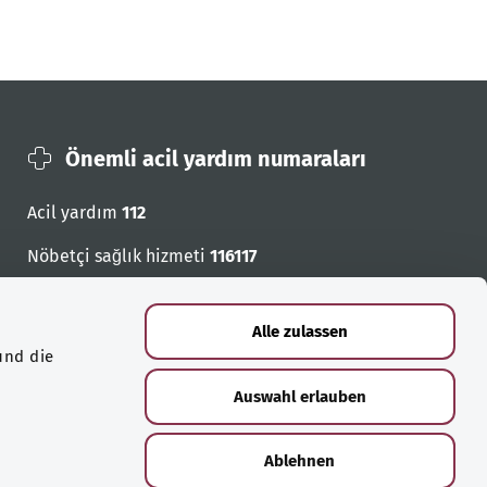
Önemli acil yardım numaraları
Acil yardım
112
Nöbetçi sağlık hizmeti
116117
Acil cagri numaralari
Alle zulassen
und die
Auswahl erlauben
Ablehnen