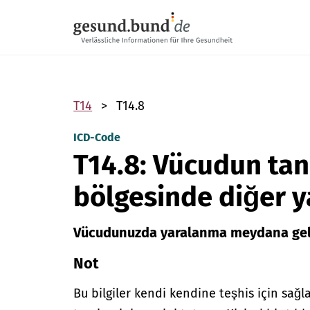
Gezinme menüsünü atla
T14
T14.8
ICD-Code
T14.8: Vücudun ta
bölgesinde diğer 
Vücudunuzda yaralanma meydana gel
Not
Bu bilgiler kendi kendine teşhis için sağl