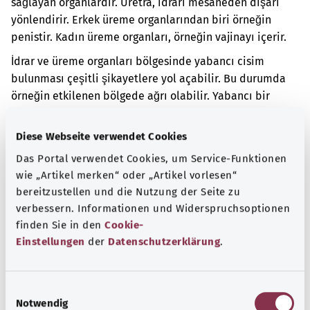
sağlayan organlardır. Üretra, idrarı mesaneden dışarı
yönlendirir. Erkek üreme organlarından biri örneğin
penistir. Kadın üreme organları, örneğin vajinayı içerir.
İdrar ve üreme organları bölgesinde yabancı cisim
bulunması çeşitli şikayetlere yol açabilir. Bu durumda
örneğin etkilenen bölgede ağrı olabilir. Yabancı bir
cisim uzun süre vücutta kalırsa iltihaplanmaya ve ateşe
neden olabilir.
Diese Webseite verwendet Cookies
Das Portal verwendet Cookies, um Service-Funktionen
Ek kodlar
wie „Artikel merken“ oder „Artikel vorlesen“
bereitzustellen und die Nutzung der Seite zu
verbessern. Informationen und Widerspruchsoptionen
Not
finden Sie in den
Cookie-
Einstellungen
der
Datenschutzerklärung
.
Kaynak
E
Federal Sağlık Bakanlığı (BMG) adına "Was hab' ich?"
Notwendig
i