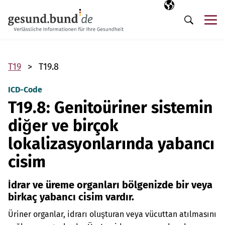
Gezinme menüsünü atla
Seçili dil
TR
Me
Arama
T19
T19.8
ICD-Code
T19.8: Genitoüriner sistemin
diğer ve birçok
lokalizasyonlarında yabancı
cisim
İdrar ve üreme organları bölgenizde bir veya
birkaç yabancı cisim vardır.
Üriner organlar, idrarı oluşturan veya vücuttan atılmasını