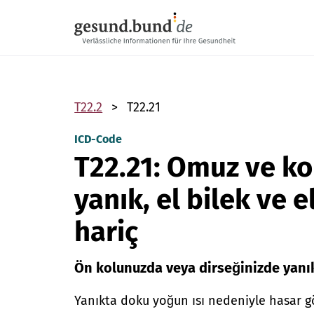
Gezinme menüsünü atla
T22.2
T22.21
ICD-Code
T22.21: Omuz ve ko
yanık, el bilek ve e
hariç
Ön kolunuzda veya dirseğinizde yanık
Yanıkta doku yoğun ısı nedeniyle hasar g