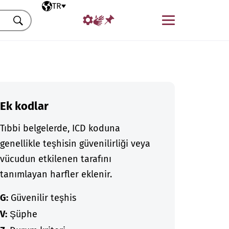
Seçili dil
TR
Menü
Ara
Ek kodlar
Tıbbi belgelerde, ICD koduna
genellikle teşhisin güvenilirliği veya
vücudun etkilenen tarafını
tanımlayan harfler eklenir.
G:
Güvenilir teşhis
V:
Şüphe