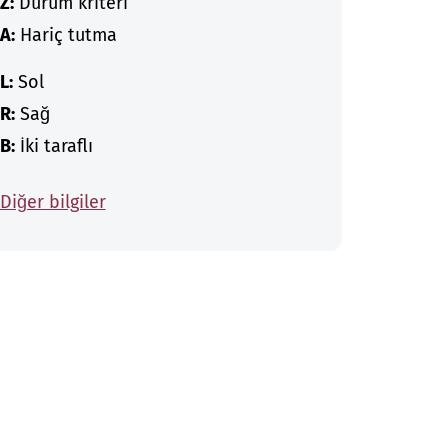
Z:
Durum kriteri
A:
Hariç tutma
L:
Sol
R:
Sağ
B:
İki taraflı
Diğer bilgiler