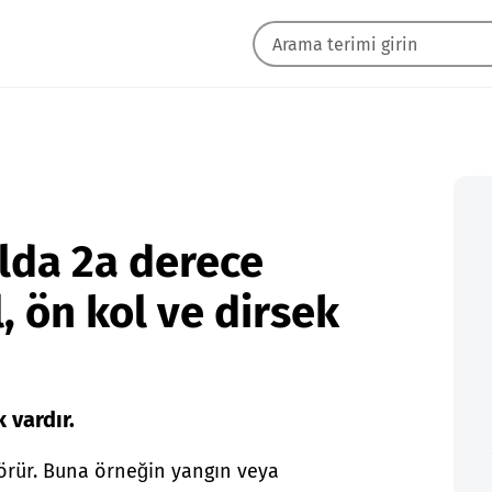
lda 2a derece
l, ön kol ve dirsek
 vardır.
örür. Buna örneğin yangın veya