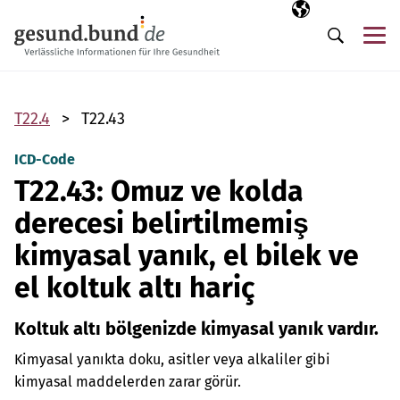
Gezinme menüsünü atla
Seçili dil
TR
Me
Arama
T22.4
T22.43
ICD-Code
T22.43: Omuz ve kolda
derecesi belirtilmemiş
kimyasal yanık, el bilek ve
el koltuk altı hariç
Koltuk altı bölgenizde kimyasal yanık vardır.
Kimyasal yanıkta doku, asitler veya alkaliler gibi
kimyasal maddelerden zarar görür.