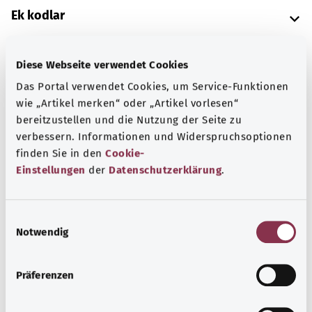
Ek kodlar
Diese Webseite verwendet Cookies
Not
Das Portal verwendet Cookies, um Service-Funktionen
wie „Artikel merken“ oder „Artikel vorlesen“
bereitzustellen und die Nutzung der Seite zu
Kaynak
verbessern. Informationen und Widerspruchsoptionen
finden Sie in den
Cookie-
Federal Sağlık Bakanlığı (BMG) adına "Was hab' ich?"
Einstellungen
der
Datenschutzerklärung
.
gemeinnützige GmbH tarafından sağlanmıştır.
E
Notwendig
Başa dön
i
n
w
Präferenzen
gesund.bund.de
i
Federal Sağlık Bakanlığı'nın
l