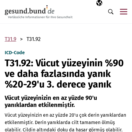
Gezinme menüsünü atla
Seçili dil
TR
Me
Arama
T31.9
T31.92
ICD-Code
T31.92: Vücut yüzeyinin %90
ve daha fazlasında yanık
%20-29'u 3. derece yanık
Vücut yüzeyinizin en az yüzde 90'u
yanıklardan etkilenmiştir.
Vücut yüzeyinizin en az yüzde 20'u çok derin yanıklardan
etkilenmiştir. Derin yanıklarda cilt tamamen ölmüş
olabilir. Cildin altındaki doku da hasar görmüş olabilir.