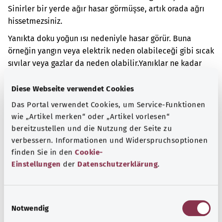
Sinirler bir yerde ağır hasar görmüşse, artık orada ağrı
hissetmezsiniz.
Yanıkta doku yoğun ısı nedeniyle hasar görür. Buna
örneğin yangın veya elektrik neden olabileceği gibi sıcak
sıvılar veya gazlar da neden olabilir.
Yanıklar ne kadar
geniş bir vücut yüzeyini etkilerse o kadar şiddetli olur.
Diese Webseite verwendet Cookies
Ek kodlar
Das Portal verwendet Cookies, um Service-Funktionen
wie „Artikel merken“ oder „Artikel vorlesen“
bereitzustellen und die Nutzung der Seite zu
Not
verbessern. Informationen und Widerspruchsoptionen
finden Sie in den
Cookie-
Einstellungen
der
Datenschutzerklärung
.
Kaynak
E
Federal Sağlık Bakanlığı (BMG) adına "Was hab' ich?"
Notwendig
i
gemeinnützige GmbH tarafından sağlanmıştır.
n