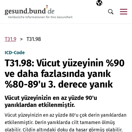
Gezinme menüsünü atla
Seçili dil
TR
Me
Arama
T31.9
T31.98
ICD-Code
T31.98: Vücut yüzeyinin %90
ve daha fazlasında yanık
%80-89'u 3. derece yanık
Vücut yüzeyinizin en az yüzde 90'u
yanıklardan etkilenmiştir.
Vücut yüzeyinizin en az yüzde 80'u çok derin yanıklardan
etkilenmiştir. Derin yanıklarda cilt tamamen ölmüş
olabilir. Cildin altındaki doku da hasar görmüş olabilir.