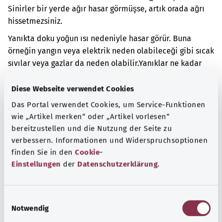
Sinirler bir yerde ağır hasar görmüşse, artık orada ağrı
hissetmezsiniz.
Yanıkta doku yoğun ısı nedeniyle hasar görür. Buna
örneğin yangın veya elektrik neden olabileceği gibi sıcak
sıvılar veya gazlar da neden olabilir.
Yanıklar ne kadar
geniş bir vücut yüzeyini etkilerse o kadar şiddetli olur.
Diese Webseite verwendet Cookies
Ek kodlar
Das Portal verwendet Cookies, um Service-Funktionen
wie „Artikel merken“ oder „Artikel vorlesen“
bereitzustellen und die Nutzung der Seite zu
Not
verbessern. Informationen und Widerspruchsoptionen
finden Sie in den
Cookie-
Einstellungen
der
Datenschutzerklärung
.
Kaynak
E
Federal Sağlık Bakanlığı (BMG) adına "Was hab' ich?"
Notwendig
i
gemeinnützige GmbH tarafından sağlanmıştır.
n