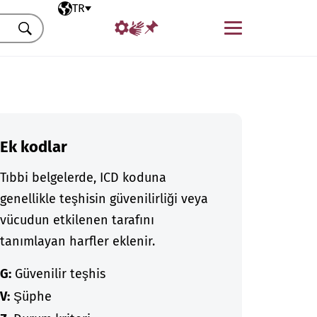
Seçili dil
TR
Menü
Ara
Ek kodlar
Tıbbi belgelerde, ICD koduna
genellikle teşhisin güvenilirliği veya
vücudun etkilenen tarafını
tanımlayan harfler eklenir.
G:
Güvenilir teşhis
V:
Şüphe