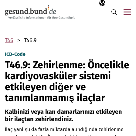
Gezinme menüsünü atla
Seçili dil
TR
Me
Arama
T46
T46.9
ICD-Code
T46.9: Zehirlenme: Öncelikle
kardiyovasküler sistemi
etkileyen diğer ve
tanımlanmamış ilaçlar
Kalbinizi veya kan damarlarınızı etkileyen
bir ilaçtan zehirlendiniz.
İlaç yanlışlıkla fazla miktarda alındığında zehirlenme