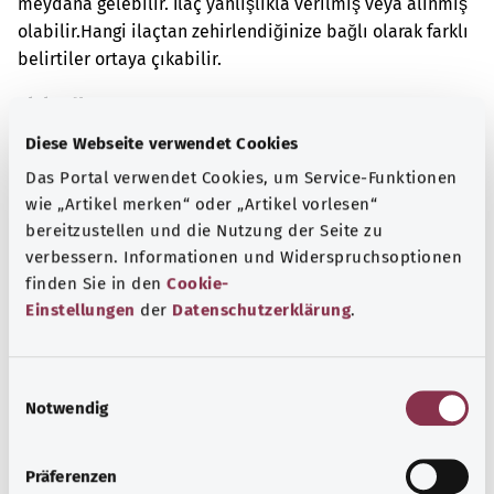
meydana gelebilir. İlaç yanlışlıkla verilmiş veya alınmış
olabilir.
Hangi ilaçtan zehirlendiğinize bağlı olarak farklı
belirtiler ortaya çıkabilir.
Ek kodlar
Diese Webseite verwendet Cookies
Das Portal verwendet Cookies, um Service-Funktionen
Not
wie „Artikel merken“ oder „Artikel vorlesen“
bereitzustellen und die Nutzung der Seite zu
verbessern. Informationen und Widerspruchsoptionen
finden Sie in den
Cookie-
Kaynak
Einstellungen
der
Datenschutzerklärung
.
Federal Sağlık Bakanlığı (BMG) adına "Was hab' ich?"
gemeinnützige GmbH tarafından sağlanmıştır.
E
Notwendig
i
n
Başa dön
w
Präferenzen
i