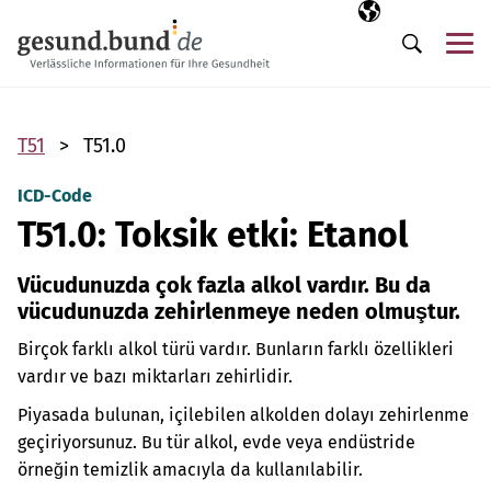
Gezinme menüsünü atla
Seçili dil
TR
Me
Arama
T51
T51.0
ICD-Code
T51.0: Toksik etki: Etanol
Vücudunuzda çok fazla alkol vardır. Bu da
vücudunuzda zehirlenmeye neden olmuştur.
Birçok farklı alkol türü vardır. Bunların farklı özellikleri
vardır ve bazı miktarları zehirlidir.
Piyasada bulunan, içilebilen alkolden dolayı zehirlenme
geçiriyorsunuz. Bu tür alkol, evde veya endüstride
örneğin temizlik amacıyla da kullanılabilir.