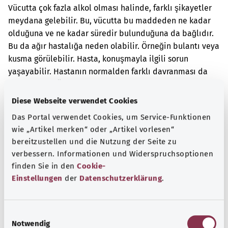
Vücutta çok fazla alkol olması halinde, farklı şikayetler
meydana gelebilir. Bu, vücutta bu maddeden ne kadar
olduğuna ve ne kadar süredir bulunduğuna da bağlıdır.
Bu da ağır hastalığa neden olabilir. Örneğin bulantı veya
kusma görülebilir. Hasta, konuşmayla ilgili sorun
yaşayabilir. Hastanın normalden farklı davranması da
mümkündür. Örneğin hasta artık normal şekilde
yürüyemeyebilir.
Diese Webseite verwendet Cookies
Das Portal verwendet Cookies, um Service-Funktionen
Ek kodlar
wie „Artikel merken“ oder „Artikel vorlesen“
bereitzustellen und die Nutzung der Seite zu
verbessern. Informationen und Widerspruchsoptionen
Not
finden Sie in den
Cookie-
Einstellungen
der
Datenschutzerklärung
.
Kaynak
E
Federal Sağlık Bakanlığı (BMG) adına "Was hab' ich?"
Notwendig
i