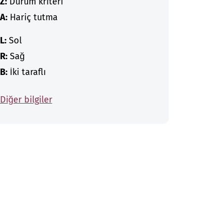
Z:
Durum kriteri
A:
Hariç tutma
L:
Sol
R:
Sağ
B:
İki taraflı
Diğer bilgiler