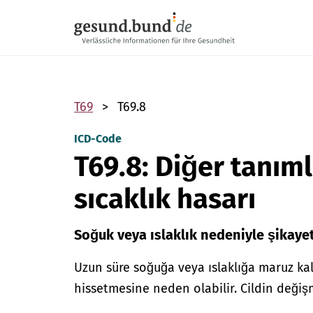
Gezinme menüsünü atla
T69
T69.8
ICD-Code
T69.8: Diğer tanı
sıcaklık hasarı
Soğuk veya ıslaklık nedeniyle şikayetl
Uzun süre soğuğa veya ıslaklığa maruz ka
hissetmesine neden olabilir. Cildin değ