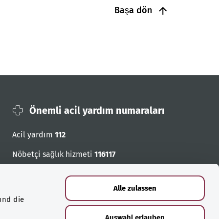
Başa dön
Önemli acil yardım numaraları
Acil yardım
112
Nöbetçi sağlık hizmeti
116117
Acil cagri numaralari
Alle zulassen
und die
Auswahl erlauben