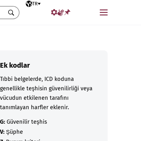
Seçili dil
TR
Menü
Ara
Ek kodlar
Tıbbi belgelerde, ICD koduna
genellikle teşhisin güvenilirliği veya
vücudun etkilenen tarafını
tanımlayan harfler eklenir.
G:
Güvenilir teşhis
V:
Şüphe