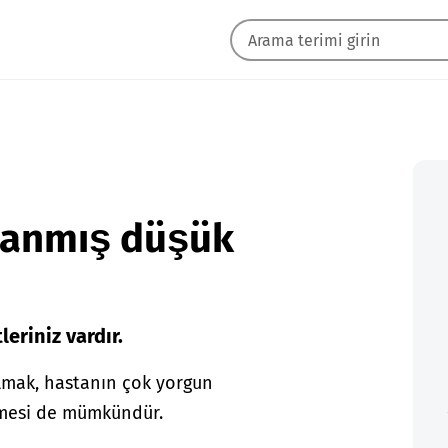
mlanmış düşük
eriniz vardır.
lmak, hastanın çok yorgun
işmesi de mümkündür.