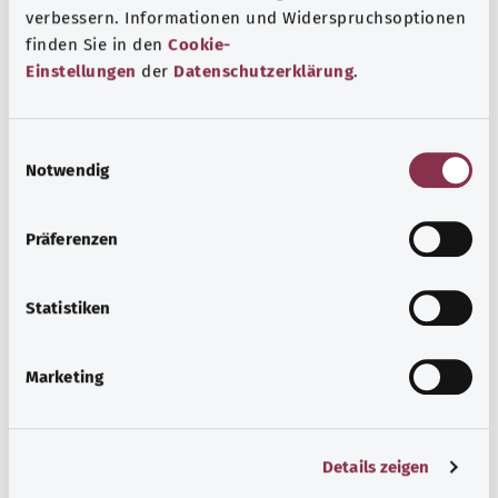
verbessern. Informationen und Widerspruchsoptionen
finden Sie in den
Cookie-
Einstellungen
der
Datenschutzerklärung
.
E
Rabdomiyoliz
Notwendig
i
n
Rabdomiyoliz farklı nedenlerle kas liflerinin
w
Präferenzen
parçalanması durumudur. Ağır seyirler hızlı bir tedavi
i
gerektirir.
l
l
Statistiken
Ayrıntılı bilgi edinin
i
g
Marketing
u
n
g
Details zeigen
s
Başa dön
a