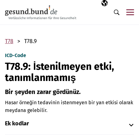
Gezinme menüsünü atla
Seçili dil
TR
Me
Arama
T78
T78.9
ICD-Code
T78.9: İstenilmeyen etki,
tanımlanmamış
Bir şeyden zarar gördünüz.
Hasar örneğin tedavinin istenmeyen bir yan etkisi olarak
meydana gelebilir.
Ek kodlar