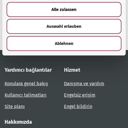
u
Alle zulassen
gesund.bund.de
s
Federal Sağlık Bakanlığı'nın
w
bir hizmetidir.
Auswahl erlauben
a
h
l
Ablehnen
Yardımcı bağlantılar
Hizmet
Konulara genel bakış
Danışma ve yardım
Kullanıcı talimatları
Engelsiz erişim
Site planı
Engel bildirin
Hakkımızda