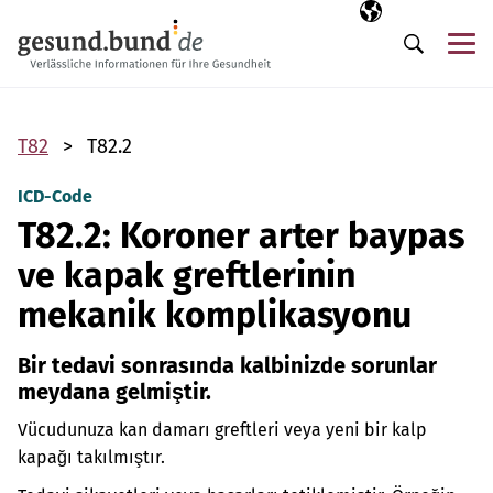
Gezinme menüsünü atla
Seçili dil
TR
Me
Arama
T82
T82.2
ICD-Code
T82.2: Koroner arter baypas
ve kapak greftlerinin
mekanik komplikasyonu
Bir tedavi sonrasında kalbinizde sorunlar
meydana gelmiştir.
Vücudunuza kan damarı greftleri veya yeni bir kalp
kapağı takılmıştır.