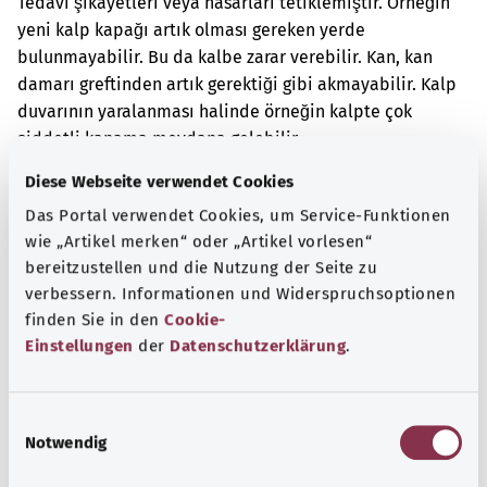
Tedavi şikayetleri veya hasarları tetiklemiştir. Örneğin
yeni kalp kapağı artık olması gereken yerde
bulunmayabilir. Bu da kalbe zarar verebilir. Kan, kan
damarı greftinden artık gerektiği gibi akmayabilir. Kalp
duvarının yaralanması halinde örneğin kalpte çok
şiddetli kanama meydana gelebilir.
Diese Webseite verwendet Cookies
Ek kodlar
Das Portal verwendet Cookies, um Service-Funktionen
wie „Artikel merken“ oder „Artikel vorlesen“
bereitzustellen und die Nutzung der Seite zu
Not
verbessern. Informationen und Widerspruchsoptionen
finden Sie in den
Cookie-
Einstellungen
der
Datenschutzerklärung
.
Kaynak
Federal Sağlık Bakanlığı (BMG) adına "Was hab' ich?"
E
gemeinnützige GmbH tarafından sağlanmıştır.
Notwendig
i
n