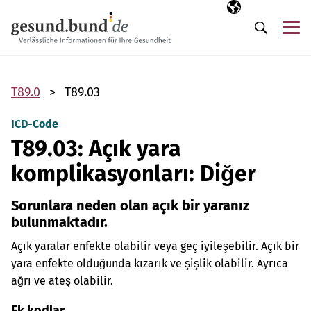
Gezinme menüsünü atla
Seçili dil
TR
Me
Arama
T89.0
T89.03
ICD-Code
T89.03: Açık yara
komplikasyonları: Diğer
Sorunlara neden olan açık bir yaranız
bulunmaktadır.
Açık yaralar enfekte olabilir veya geç iyileşebilir. Açık bir
yara enfekte olduğunda kızarık ve şişlik olabilir. Ayrıca
ağrı ve ateş olabilir.
Ek kodlar