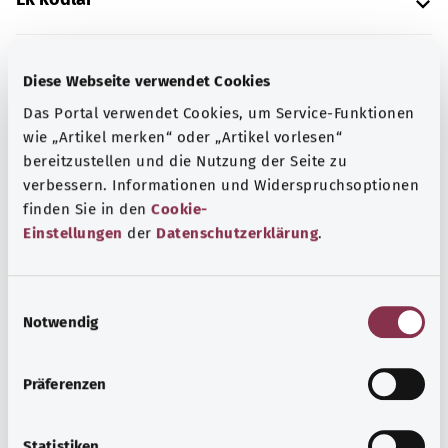
Diese Webseite verwendet Cookies
Not
Das Portal verwendet Cookies, um Service-Funktionen
wie „Artikel merken“ oder „Artikel vorlesen“
bereitzustellen und die Nutzung der Seite zu
Kaynak
verbessern. Informationen und Widerspruchsoptionen
Federal Sağlık Bakanlığı (BMG) adına "Was hab' ich?"
finden Sie in den
Cookie-
gemeinnützige GmbH tarafından sağlanmıştır.
Einstellungen
der
Datenschutzerklärung
.
E
Başa dön
Notwendig
i
n
w
gesund.bund.de
Präferenzen
i
Federal Sağlık Bakanlığı'nın
l
bir hizmetidir.
l
Statistiken