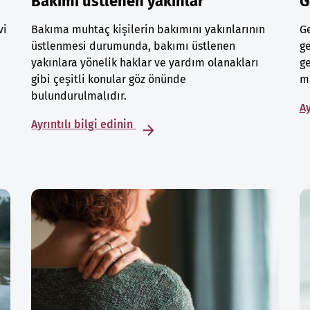
Bakımı üstlenen yakınlar
G
vi
Bakıma muhtaç kişilerin bakımını yakınlarının
Ge
üstlenmesi durumunda, bakımı üstlenen
ge
yakınlara yönelik haklar ve yardım olanakları
ge
gibi çeşitli konular göz önünde
mu
bulundurulmalıdır.
Ay
Ayrıntılı bilgi edinin