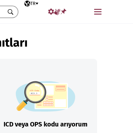
Seçili dil
TR
Menü
Ara
ıtları
ICD veya OPS kodu arıyorum