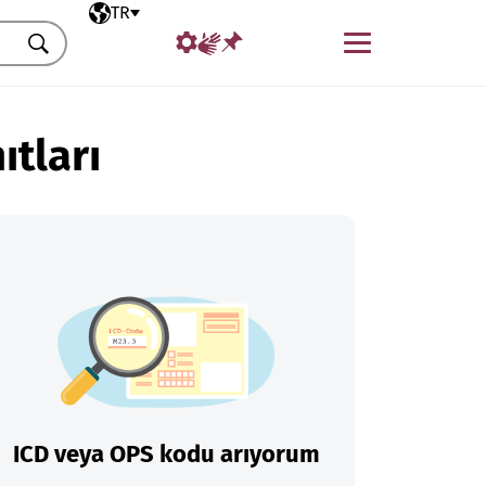
Seçili dil
TR
Menü
Ara
ıtları
ICD veya OPS kodu arıyorum