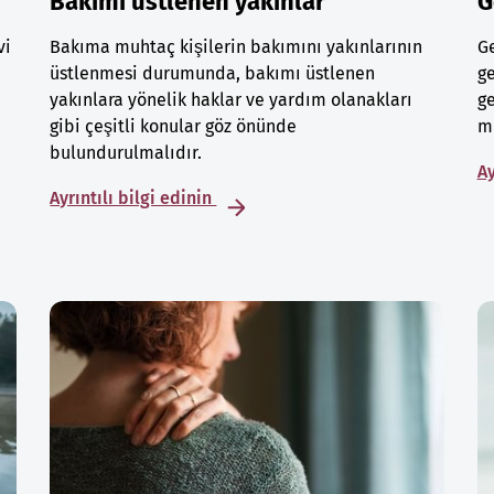
Bakımı üstlenen yakınlar
G
vi
Bakıma muhtaç kişilerin bakımını yakınlarının
Ge
üstlenmesi durumunda, bakımı üstlenen
ge
yakınlara yönelik haklar ve yardım olanakları
ge
gibi çeşitli konular göz önünde
mu
bulundurulmalıdır.
Ay
Ayrıntılı bilgi edinin