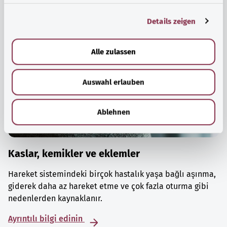
g
Details zeigen
s
a
u
Alle zulassen
s
w
Auswahl erlauben
a
h
l
Ablehnen
Kaslar, kemikler ve eklemler
Hareket sistemindeki birçok hastalık yaşa bağlı aşınma,
giderek daha az hareket etme ve çok fazla oturma gibi
nedenlerden kaynaklanır.
Ayrıntılı bilgi edinin