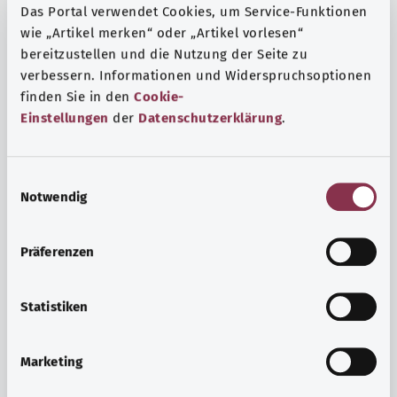
Das Portal verwendet Cookies, um Service-Funktionen
wie „Artikel merken“ oder „Artikel vorlesen“
bereitzustellen und die Nutzung der Seite zu
verbessern. Informationen und Widerspruchsoptionen
finden Sie in den
Cookie-
Einstellungen
der
Datenschutzerklärung
.
E
Notwendig
i
n
w
Präferenzen
i
Ruh ve huzur
l
Spor mu, meditasyon mu? Günlük yaşamın stres ve
l
Statistiken
sıkıntılarıyla başa çıkmak, iç huzuru arttırmak veya
i
dinlenmek için çeşitli önlemler vardır.
g
Marketing
u
Ayrıntılı bilgi edinin
n