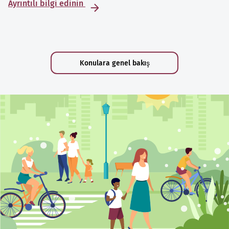
Ayrıntılı bilgi edinin
Konulara genel bakış