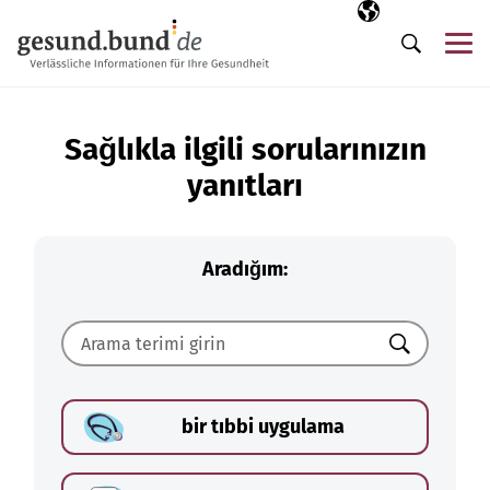
Gezinme menüsünü atla
Seçili dil
TR
Me
Arama
Sağlıkla ilgili sorularınızın
yanıtları
Aradığım:
Ara
bir tıbbi uygulama