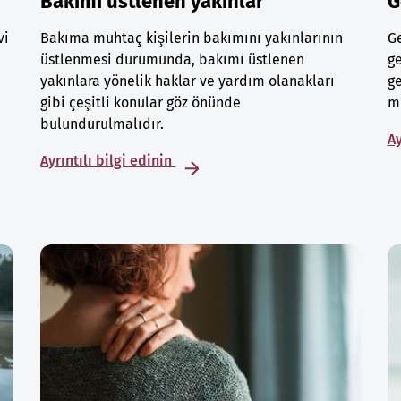
Bakımı üstlenen yakınlar
G
vi
Bakıma muhtaç kişilerin bakımını yakınlarının
Ge
üstlenmesi durumunda, bakımı üstlenen
ge
yakınlara yönelik haklar ve yardım olanakları
ge
gibi çeşitli konular göz önünde
mu
bulundurulmalıdır.
Ay
Ayrıntılı bilgi edinin