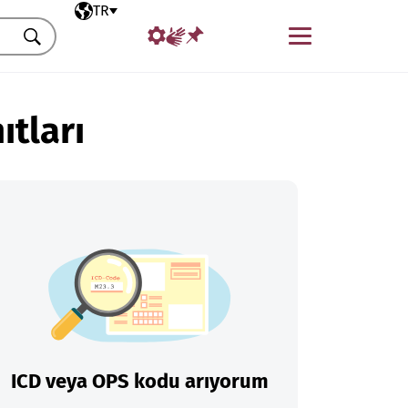
Seçili dil
TR
Menü
Ara
ıtları
ICD veya OPS kodu arıyorum