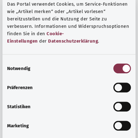
Das Portal verwendet Cookies, um Service-Funktionen
wie „Artikel merken“ oder „Artikel vorlesen“
bereitzustellen und die Nutzung der Seite zu
verbessern. Informationen und Widerspruchsoptionen
finden Sie in den
Cookie-
Einstellungen
der
Datenschutzerklärung
.
E
Notwendig
i
n
w
Präferenzen
i
Ruh ve huzur
l
Spor mu, meditasyon mu? Günlük yaşamın stres ve
l
Statistiken
sıkıntılarıyla başa çıkmak, iç huzuru arttırmak veya
i
dinlenmek için çeşitli önlemler vardır.
g
Marketing
u
Ayrıntılı bilgi edinin
n