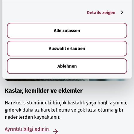
g
Details zeigen
s
a
u
Alle zulassen
s
w
Auswahl erlauben
a
h
l
Ablehnen
Kaslar, kemikler ve eklemler
Hareket sistemindeki birçok hastalık yaşa bağlı aşınma,
giderek daha az hareket etme ve çok fazla oturma gibi
nedenlerden kaynaklanır.
Ayrıntılı bilgi edinin