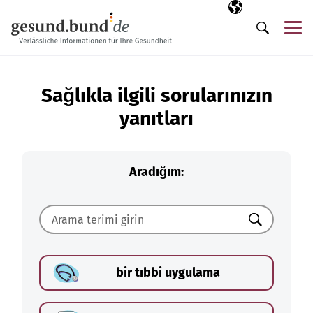
Gezinme menüsünü atla
Seçili dil
TR
Me
Arama
Sağlıkla ilgili sorularınızın
yanıtları
Aradığım:
Ara
bir tıbbi uygulama