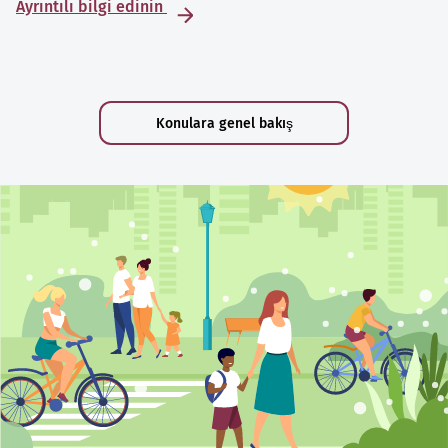
Ayrıntılı bilgi edinin
Konulara genel bakış