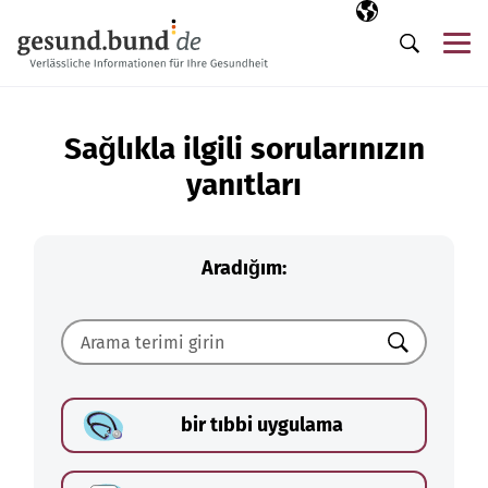
Gezinme menüsünü atla
Seçili dil
TR
Me
Arama
Sağlıkla ilgili sorularınızın
yanıtları
Aradığım:
Ara
bir tıbbi uygulama