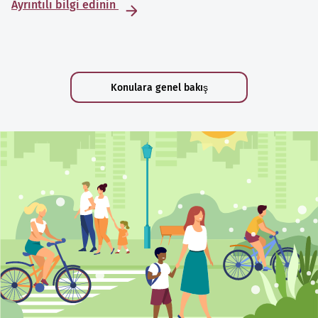
Ayrıntılı bilgi edinin
Konulara genel bakış