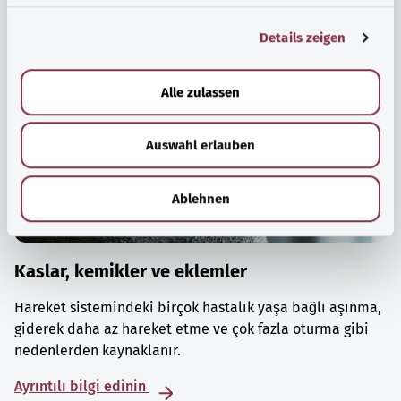
g
Details zeigen
s
a
u
Alle zulassen
s
w
Auswahl erlauben
a
h
l
Ablehnen
Kaslar, kemikler ve eklemler
Hareket sistemindeki birçok hastalık yaşa bağlı aşınma,
giderek daha az hareket etme ve çok fazla oturma gibi
nedenlerden kaynaklanır.
Ayrıntılı bilgi edinin