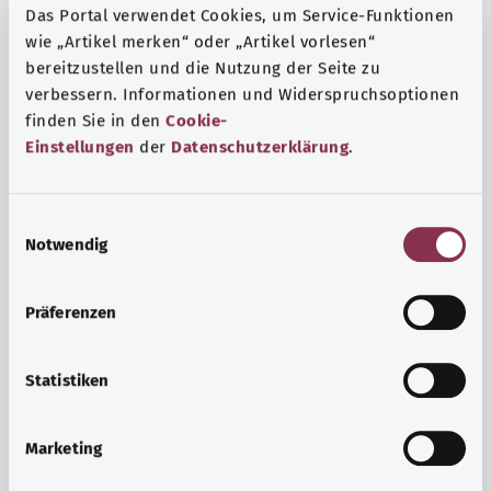
Das Portal verwendet Cookies, um Service-Funktionen
wie „Artikel merken“ oder „Artikel vorlesen“
bereitzustellen und die Nutzung der Seite zu
verbessern. Informationen und Widerspruchsoptionen
finden Sie in den
Cookie-
Einstellungen
der
Datenschutzerklärung
.
E
Notwendig
i
n
w
Präferenzen
i
Ruh ve huzur
l
Spor mu, meditasyon mu? Günlük yaşamın stres ve
l
Statistiken
sıkıntılarıyla başa çıkmak, iç huzuru arttırmak veya
i
dinlenmek için çeşitli önlemler vardır.
g
Marketing
u
Ayrıntılı bilgi edinin
n