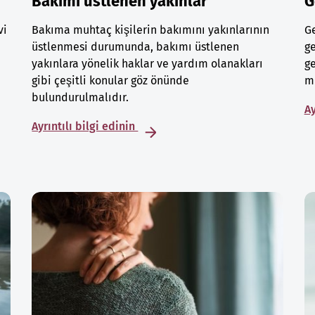
Bakımı üstlenen yakınlar
G
vi
Bakıma muhtaç kişilerin bakımını yakınlarının
Ge
üstlenmesi durumunda, bakımı üstlenen
ge
yakınlara yönelik haklar ve yardım olanakları
ge
gibi çeşitli konular göz önünde
mu
bulundurulmalıdır.
Ay
Ayrıntılı bilgi edinin