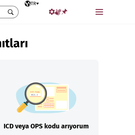
Seçili dil
TR
Menü
Ara
ıtları
ICD veya OPS kodu arıyorum