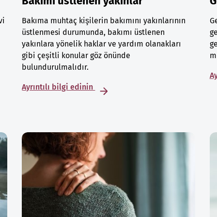
Bakımı üstlenen yakınlar
G
vi
Bakıma muhtaç kişilerin bakımını yakınlarının
Ge
üstlenmesi durumunda, bakımı üstlenen
ge
yakınlara yönelik haklar ve yardım olanakları
ge
gibi çeşitli konular göz önünde
mu
bulundurulmalıdır.
Ay
Ayrıntılı bilgi edinin