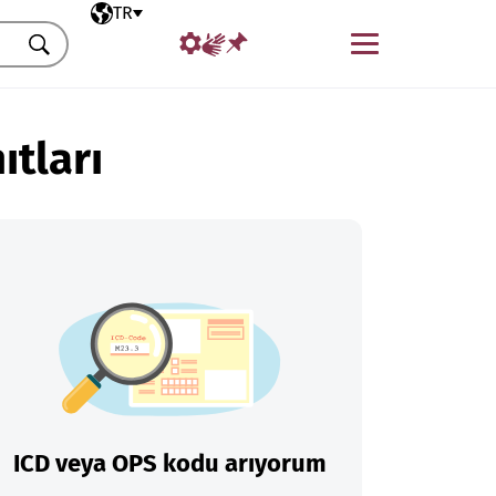
Seçili dil
TR
Menü
Ara
ıtları
ICD veya OPS kodu arıyorum