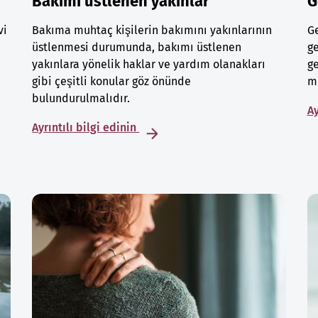
Bakımı üstlenen yakınlar
G
vi
Bakıma muhtaç kişilerin bakımını yakınlarının
Ge
üstlenmesi durumunda, bakımı üstlenen
ge
yakınlara yönelik haklar ve yardım olanakları
ge
gibi çeşitli konular göz önünde
mu
bulundurulmalıdır.
Ay
Ayrıntılı bilgi edinin