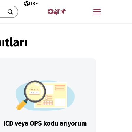
Seçili dil
TR
Menü
Ara
ıtları
ICD veya OPS kodu arıyorum