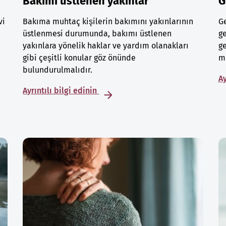
Bakımı üstlenen yakınlar
G
vi
Bakıma muhtaç kişilerin bakımını yakınlarının
Ge
üstlenmesi durumunda, bakımı üstlenen
ge
yakınlara yönelik haklar ve yardım olanakları
ge
gibi çeşitli konular göz önünde
mu
bulundurulmalıdır.
Ay
Ayrıntılı bilgi edinin