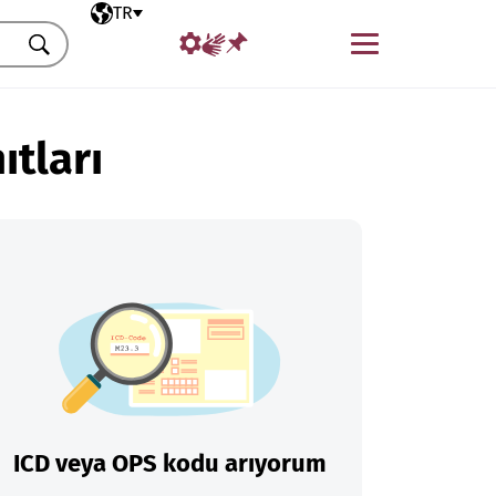
Seçili dil
TR
Menü
Ara
ıtları
ICD veya OPS kodu arıyorum