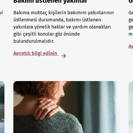
Bakımı üstlenen yakınlar
G
vi
Bakıma muhtaç kişilerin bakımını yakınlarının
Ge
üstlenmesi durumunda, bakımı üstlenen
ge
yakınlara yönelik haklar ve yardım olanakları
ge
gibi çeşitli konular göz önünde
mu
bulundurulmalıdır.
Ay
Ayrıntılı bilgi edinin