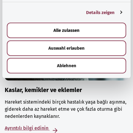
g
Details zeigen
s
a
u
Alle zulassen
s
w
Auswahl erlauben
a
h
l
Ablehnen
Kaslar, kemikler ve eklemler
Hareket sistemindeki birçok hastalık yaşa bağlı aşınma,
giderek daha az hareket etme ve çok fazla oturma gibi
nedenlerden kaynaklanır.
Ayrıntılı bilgi edinin