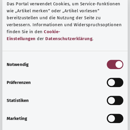
Das Portal verwendet Cookies, um Service-Funktionen
wie „Artikel merken“ oder „Artikel vorlesen“
bereitzustellen und die Nutzung der Seite zu
verbessern. Informationen und Widerspruchsoptionen
finden Sie in den
Cookie-
Einstellungen
der
Datenschutzerklärung
.
E
Notwendig
i
n
w
Präferenzen
i
Ruh ve huzur
l
Spor mu, meditasyon mu? Günlük yaşamın stres ve
l
Statistiken
sıkıntılarıyla başa çıkmak, iç huzuru arttırmak veya
i
dinlenmek için çeşitli önlemler vardır.
g
Marketing
u
Ayrıntılı bilgi edinin
n