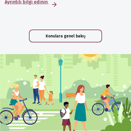
Ayrıntılı bilgi edinin
Konulara genel bakış