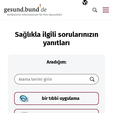
Gezinme menüsünü atla
Seçili dil
TR
Me
Arama
Sağlıkla ilgili sorularınızın
yanıtları
Aradığım:
Ara
bir tıbbi uygulama